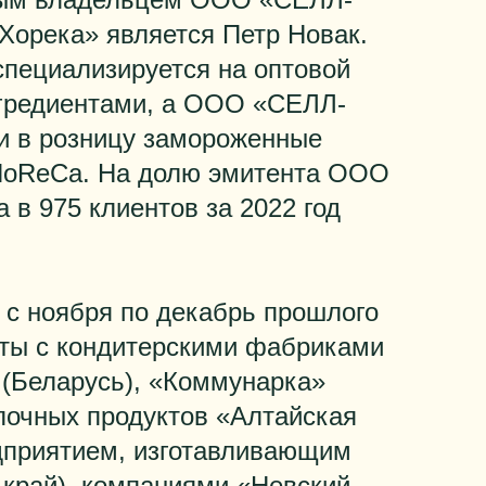
орека» является Петр Новак.
пециализируется на оптовой
гредиентами, а ООО «СЕЛЛ-
и в розницу замороженные
HoReCa. На долю эмитента ООО
 в 975 клиентов за 2022 год
с ноября по декабрь прошлого
кты с кондитерскими фабриками
 (Беларусь), «Коммунарка»
лочных продуктов «Алтайская
едприятием, изготавливающим
 край), компаниями «Невский