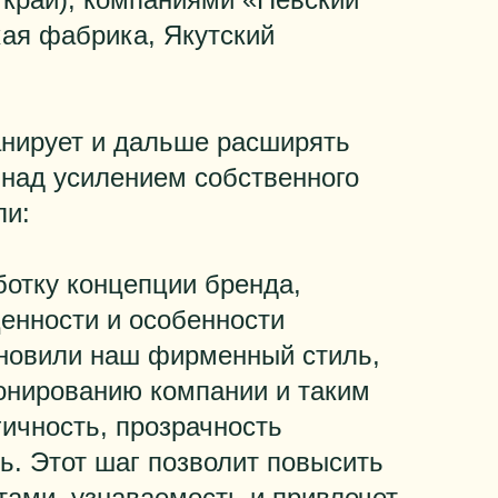
кая фабрика, Якутский
анирует и дальше расширять
 над усилением собственного
ли:
отку концепции бренда,
ценности и особенности
бновили наш фирменный стиль,
ионированию компании и таким
гичность, прозрачность
ь. Этот шаг позволит повысить
тами, узнаваемость и привлечет