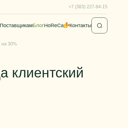
+7 (383) 227-84-15
Поставщикам
Блог
HoReCa
Контакты
о на 30%
да клиентский