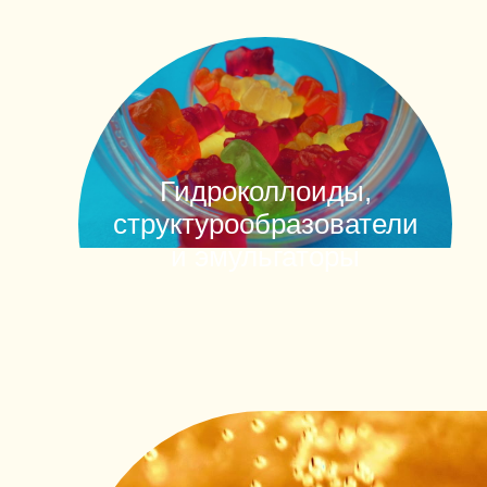
Гидроколлоиды,
структурообразователи
и эмульгаторы