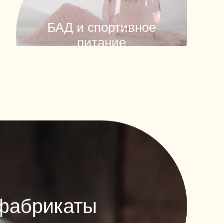
БАД и спортивное
питание
уфабрикаты