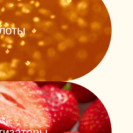
слоты
тизаторы