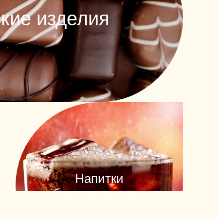
кие изделия
Напитки
безалкогольные