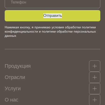
Телефон
Отправить
Нажимая кнопку, я принимаю условия обработки
политики
конфиденциальности
и
политики обработки персональных
данных
Продукция
Отрасли
Какао-продукты
Гидроколлоиды, структурообразователи и
Услуги
эмульгаторы
Кондитерские изделия
Орехи, сухофрукты, цукаты
Мороженое
Консерванты и пищевые кислоты
О нас
Напитки безалкогольные
Логистика
Ароматизаторы
Кисломолочная продукция и сыры