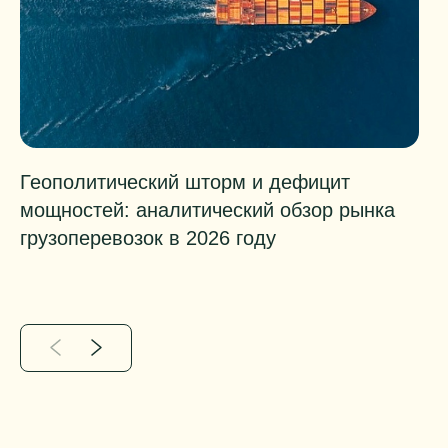
Геополитический шторм и дефицит
К
мощностей: аналитический обзор рынка
э
грузоперевозок в 2026 году
з