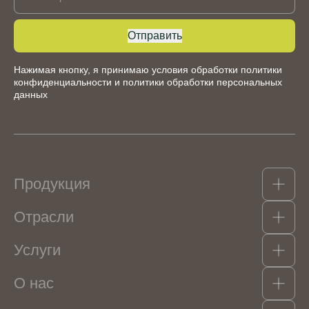
Отправить
Нажимая кнопку, я принимаю условия обработки
политики
конфиденциальности
и
политики обработки персональных
данных
Продукция
Отрасли
Какао-продукты
Гидроколлоиды, структурообразователи и
Услуги
эмульгаторы
Кондитерские изделия
Орехи, сухофрукты, цукаты
Мороженое
Консерванты и пищевые кислоты
О нас
Напитки безалкогольные
Логистика
Ароматизаторы
Кисломолочная продукция и сыры