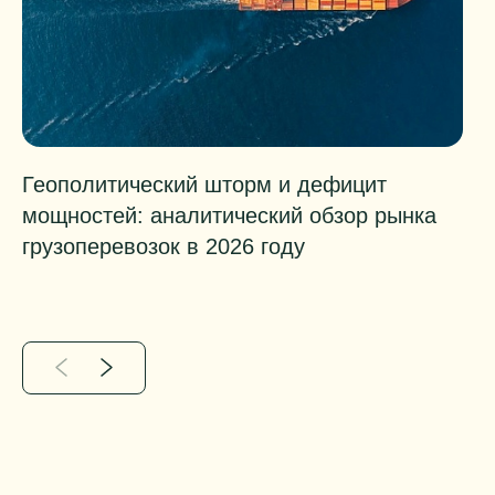
Геополитический шторм и дефицит
К
мощностей: аналитический обзор рынка
э
грузоперевозок в 2026 году
з