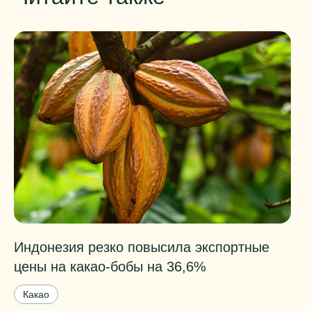
Индонезия резко повысила экспортные
Т
цены на какао-бобы на 36,6%
к
б
Какао