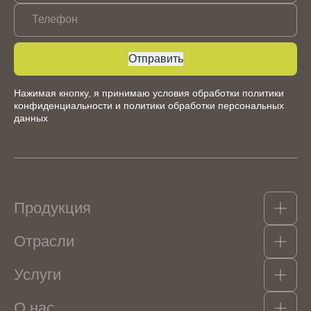
Телефон
Отправить
Нажимая кнопку, я принимаю условия обработки
политики
конфиденциальности
и
политики обработки персональных
данных
Продукция
Отрасли
Какао-продукты
Гидроколлоиды, структурообразователи и
Услуги
эмульгаторы
Кондитерские изделия
Орехи, сухофрукты, цукаты
Мороженое
Консерванты и пищевые кислоты
О нас
Напитки безалкогольные
Логистика