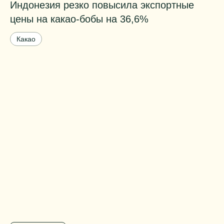
Индонезия резко повысила экспортные
Т
цены на какао-бобы на 36,6%
к
б
Какао